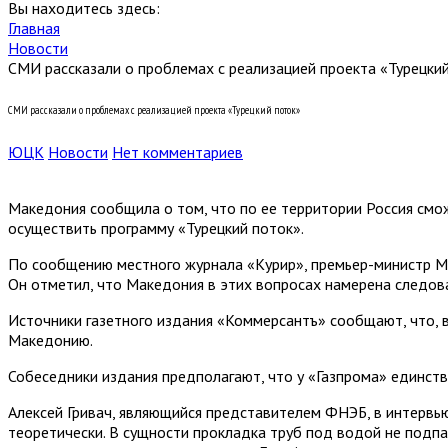
Вы находитесь здесь:
Главная
Новости
СМИ рассказали о проблемах с реализацией проекта «Турецки
СМИ рассказали о проблемах с реализацией проекта «Турецкий поток»
ЮЦК
Новости
Нет комментариев
Македония сообщила о том, что по ее территории Россия смо
осуществить программу «Турецкий поток».
По сообщению местного журнала «Курир», премьер-министр Ма
Он отметил, что Македония в этих вопросах намерена следова
Источники газетного издания «Коммерсантъ» сообщают, что, в
Македонию.
Собеседники издания предполагают, что у «Газпрома» единст
Алексей Гривач, являющийся представителем ФНЭБ, в интервь
теоретически. В сущности прокладка труб под водой не подпа