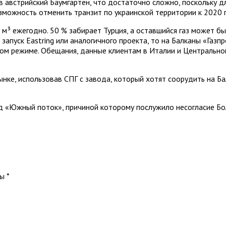
 в австрийский Баумгартен, что достаточно сложно, поскольку
озможность отменить транзит по украинской территории к 2020 
м³ ежегодно. 50 % забирает Турция, а оставшийся газ может б
запуск Eastring или аналогичного проекта, то на Балканы «Газп
ом режиме. Обещания, данные клиентам в Италии и Центральн
нке, использовав СПГ с завода, который хотят соорудить на Б
од «Южный поток», причиной которому послужило несогласие Бо
ны
*