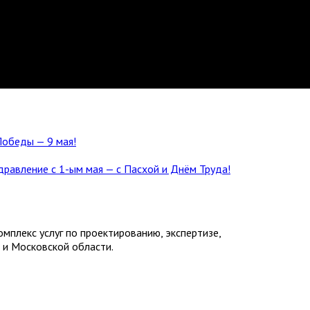
обеды — 9 мая!
равление с 1-ым мая — с Пасхой и Днём Труда!
плекс услуг по проектированию, экспертизе,
 и Московской области.