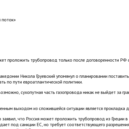
й поток»
жет проложить трубопровод только после договоренности РФ с 
кедонии Никола Груевский упомянул о планировании поставить 
ть по пути евроатлантической политики.
озможно, сухопутная часть газопровода никак не выйдет за гра
венным выходом из сложившейся ситуации является прокладка 
ю заявил, что Россия может проложить трубопровод из Греции 
дает под санкции ЕС, но требует соответствующего разрешения